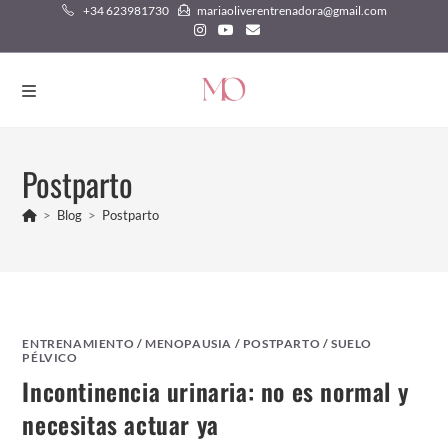
Ir
+34 623981730
mariaoliverentrenadora@gmail.com
al
contenido
Postparto
>
Blog
>
Postparto
ENTRENAMIENTO
/
MENOPAUSIA
/
POSTPARTO
/
SUELO
PÉLVICO
Incontinencia urinaria: no es normal y
necesitas actuar ya