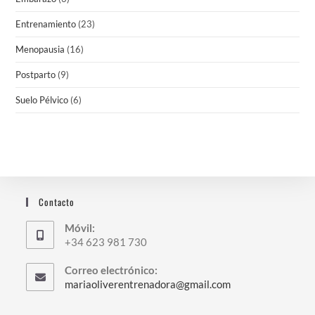
Entrenamiento
(23)
Menopausia
(16)
Postparto
(9)
Suelo Pélvico
(6)
Contacto
Móvil:
+34 623 981 730
Correo electrónico:
Se
mariaoliverentrenadora@gmail.com
abre
en