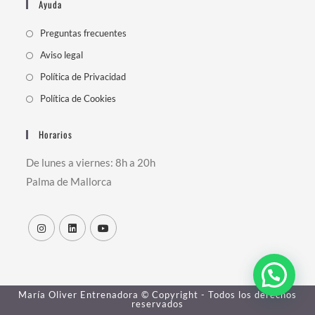
Ayuda
tu
aplicación
Se
Preguntas frecuentes
abre
Se
Aviso legal
en
abre
Se
Política de Privacidad
una
en
abre
Se
Política de Cookies
nueva
una
en
abre
pestaña
nueva
una
en
Horarios
pestaña
nueva
una
De lunes a viernes: 8h a 20h
pestaña
nueva
Palma de Mallorca
pestaña
María Oliver Entrenadora © Copyright - Todos los derechos
reservados