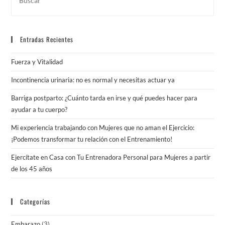
Esc
par
cer
Entradas Recientes
el
pan
Fuerza y Vitalidad
de
bús
Incontinencia urinaria: no es normal y necesitas actuar ya
Barriga postparto: ¿Cuánto tarda en irse y qué puedes hacer para
ayudar a tu cuerpo?
Mi experiencia trabajando con Mujeres que no aman el Ejercicio:
¡Podemos transformar tu relación con el Entrenamiento!
Ejercítate en Casa con Tu Entrenadora Personal para Mujeres a partir
de los 45 años
Categorías
Embarazo
(3)